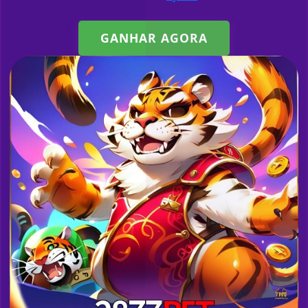
GANHAR AGORA