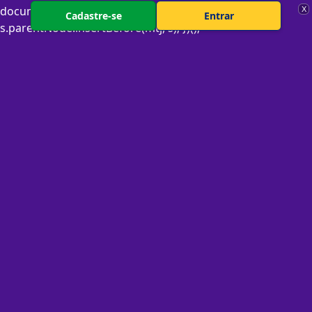
document.getElementsByTagName("script")[0];
X
Cadastre-se
Entrar
s.parentNode.insertBefore(mtj, s); })();