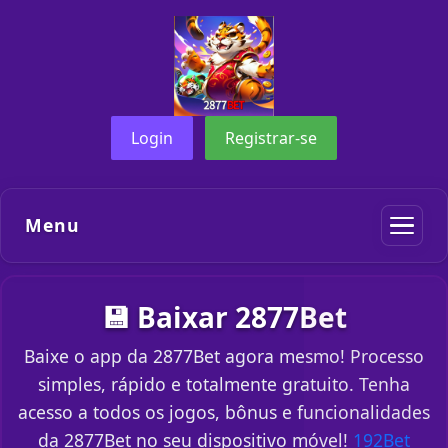
Login
Registrar-se
Menu
💾 Baixar 2877Bet
Baixe o app da 2877Bet agora mesmo! Processo
simples, rápido e totalmente gratuito. Tenha
acesso a todos os jogos, bônus e funcionalidades
da 2877Bet no seu dispositivo móvel!
192Bet