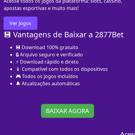
Acesse todos os jogos da plataforma: slots, cassino,
apostas esportivas e muito mais!
Ver Jogos
💾 Vantagens de Baixar a 2877Bet
💾 Download 100% gratuito
🔒 Arquivo seguro e verificado
⚡ Download rápido e direto
📱 Compatível com todos os dispositivos
🎮 Todos os jogos incluídos
🔔 Atualizações automáticas
BAIXAR AGORA
Aces