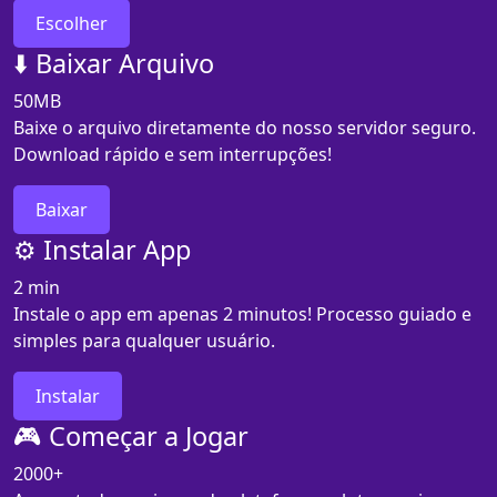
Escolher
⬇️ Baixar Arquivo
50MB
Baixe o arquivo diretamente do nosso servidor seguro.
Download rápido e sem interrupções!
Baixar
⚙️ Instalar App
2 min
Instale o app em apenas 2 minutos! Processo guiado e
simples para qualquer usuário.
Instalar
🎮 Começar a Jogar
2000+