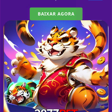
BAIXAR AGORA